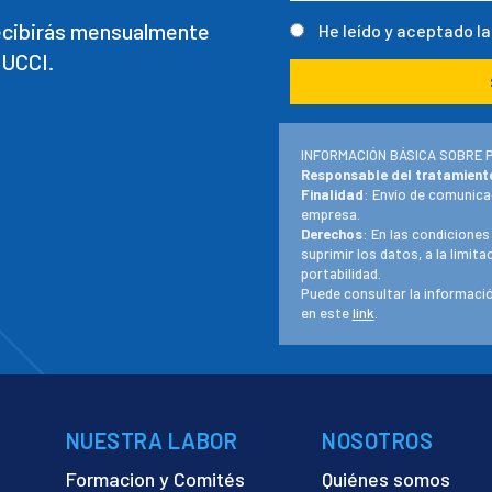
recibirás mensualmente
He leído y aceptado l
 UCCI.
INFORMACIÓN BÁSICA SOBRE 
Responsable del tratamient
Finalidad
: Envío de comunica
empresa.
Derechos
: En las condiciones
suprimir los datos, a la limit
portabilidad.
Puede consultar la informació
en este
link
.
NUESTRA LABOR
NOSOTROS
Formacion y Comités
Quiénes somos