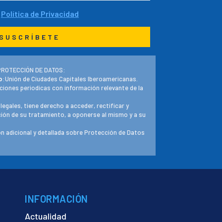
a
Política de Privacidad
PROTECCIÓN DE DATOS:
o
:Unión de Ciudades Capitales Iberoamericanas.
ciones periodicas con información relevante de la
 legales, tiene derecho a acceder, rectificar y
ación de su tratamiento, a oponerse al mismo y a su
n adicional y detallada sobre Protección de Datos
INFORMACIÓN
Actualidad