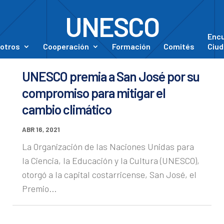
UNESCO
Enc
otros
Cooperación
Formación
Comités
Ciud
UNESCO premia a San José por su
compromiso para mitigar el
cambio climático
ABR 16, 2021
La Organización de las Naciones Unidas para
la Ciencia, la Educación y la Cultura (UNESCO),
otorgó a la capital costarricense, San José, el
Premio...