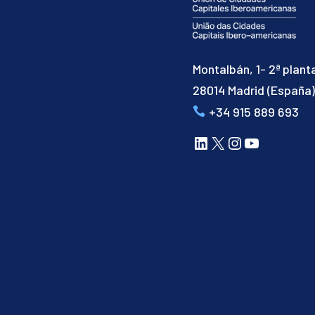
Montalbán, 1- 2ª plant
28014 Madrid (España
+34 915 889 693
LinkedIn
X
Instagram
YouTube