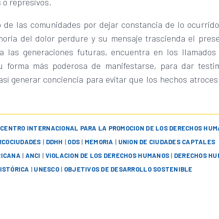
s o represivos.
o de las comunidades por dejar constancia de lo ocurrido
oria del dolor perdure y su mensaje trascienda el prese
ta las generaciones futuras, encuentra en los llamados
 forma más poderosa de manifestarse, para dar testi
así generar conciencia para evitar que los hechos atroces
|
CENTRO INTERNACIONAL PARA LA PROMOCION DE LOS DERECHOS HU
RCOCIUDADES
|
DDHH
|
ODS
|
MEMORIA
|
UNION DE CIUDADES CAPTALES
RICANA
|
ANCI
|
VIOLACION DE LOS DERECHOS HUMANOS
|
DERECHOS H
ISTÓRICA
|
UNESCO
|
OBJETIVOS DE DESARROLLO SOSTENIBLE