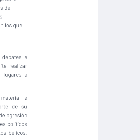
os de
es
en los que
 debates e
te realizar
y lugares a
material e
arte de su
de agresión
es políticos
os bélicos,