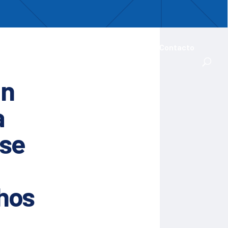
uentro
ades Iberoamericanas
Actualidad
Contacto
un
a
 se
chos