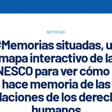
Enc
otros
Cooperación
Formación
Comités
Ciud
NOTICIAS
Memorias situadas, 
mapa interactivo de l
ESCO para ver cómo
hace memoria de las
laciones de los dere
humanos