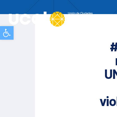
Nos
Abrir barra de herramientas
#
UN
vio