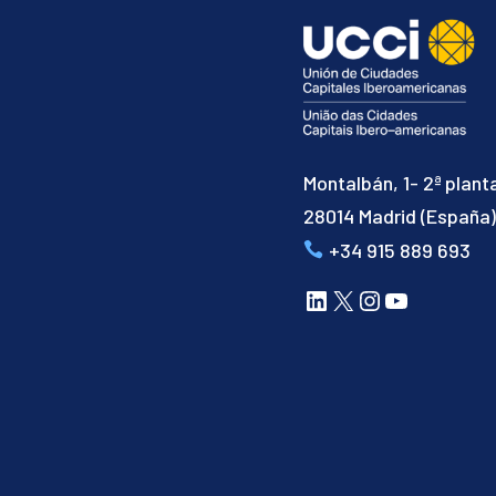
Montalbán, 1- 2ª plant
28014 Madrid (España
+34 915 889 693
LinkedIn
X
Instagram
YouTube