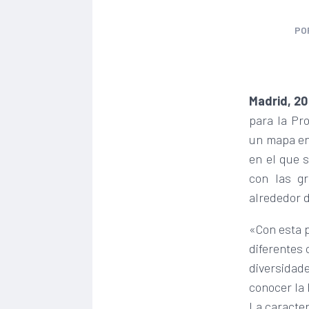
PO
Madrid, 20
para la Pr
un mapa en 
en el que 
con las g
alrededor 
«Con esta 
diferentes
diversidade
conocer la
La caracter