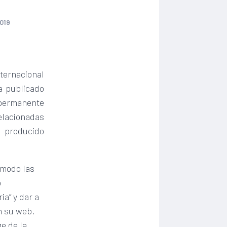
019
nternacional
a publicado
n permanente
elacionadas
 producido
 modo las
o
ia” y dar a
n su web.
e de la