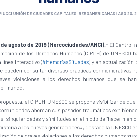
R
UCCI UNIÓN DE CIUDADES CAPITALES IBEROAMERICANAS
|
AGO 20, 2
 de agosto de 2019 (Mercociudades/ANCI).-
El Centro I
omoción de los Derechos Humanos (CIPDH) de UNESCO h
línea interactivo (
#MemoriasSituadas
) y en actualizació
se pueden consultar diversas prácticas conmemorativas r
raves violaciones a los derechos humanos que se han
del mundo.
propuesta, el CIPDH-UNESCO se propone visibilizar de qué
 comunidades abordan sus pasados traumáticos exhibiend
s, singularidades y similitudes en el modo de “hacer memor
 historia a las nuevas generaciones», destaca la UNESCO e
ización de graves violaciones a los derechos humanos surg