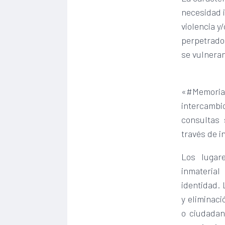
necesidad 
violencia y
perpetrados
se vulnera
«#Memoria
intercambi
consultas 
través de i
Los lugar
inmateria
identidad.
y eliminaci
o ciudadan