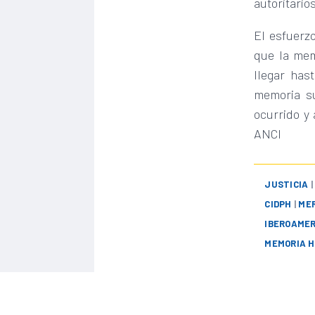
autoritario
El esfuerz
que la mem
llegar has
memoria su
ocurrido y 
ANCI
JUSTICIA
CIDPH
|
ME
IBEROAME
MEMORIA H