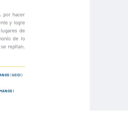
, por hacer
nte y logre
 lugares de
monio de lo
 se repitan.
MANOS
|
UCCI
|
UMANOS
|