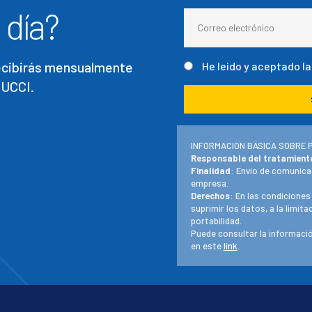
 día?
recibirás mensualmente
He leído y aceptado l
 UCCI.
INFORMACIÓN BÁSICA SOBRE 
Responsable del tratamient
Finalidad
: Envío de comunica
empresa.
Derechos
: En las condiciones
suprimir los datos, a la limit
portabilidad.
Puede consultar la informació
en este
link
.