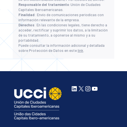
Responsable del tratamiento
:Unión de Ciudades
Capitales Iberoamericanas.
Finalidad
: Envío de comunicaciones periodicas con
información relevante de la empresa.
Derechos
: En las condiciones legales, tiene derecho a
acceder, rectificar y suprimir los datos, a la limitación
de su tratamiento, a oponerse al mismo y a su
portabilidad.
Puede consultar la información adicional y detallada
sobre Protección de Datos en este
link
.
LinkedIn
X
Instagram
YouTube