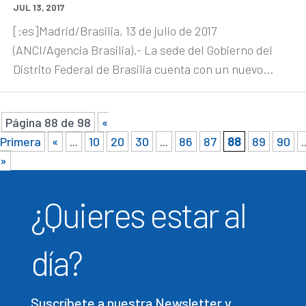
JUL 13, 2017
[:es]Madrid/Brasilia, 13 de julio de 2017
(ANCI/Agencia Brasilia).- La sede del Gobierno del
Distrito Federal de Brasilia cuenta con un nuevo...
Página 88 de 98
«
Primera
«
...
10
20
30
...
86
87
88
89
90
.
»
¿Quieres estar al
día?
Suscríbete a nuestra Newsletter y