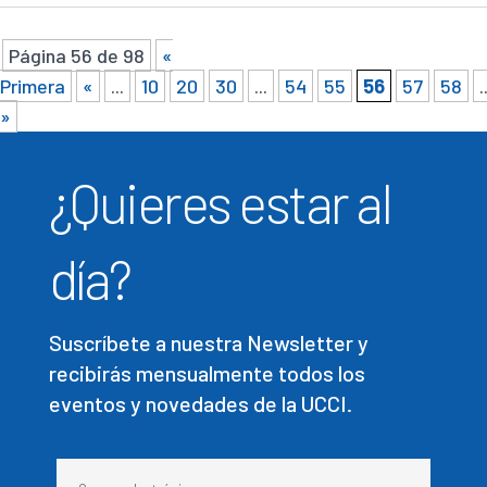
Página 56 de 98
«
Primera
«
...
10
20
30
...
54
55
56
57
58
.
»
¿Quieres estar al
día?
Suscríbete a nuestra Newsletter y
recibirás mensualmente todos los
eventos y novedades de la UCCI.