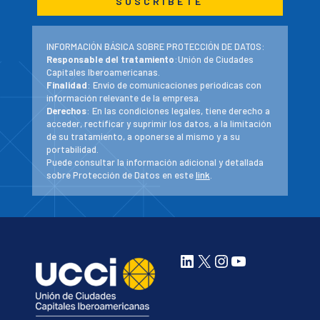
INFORMACIÓN BÁSICA SOBRE PROTECCIÓN DE DATOS:
Responsable del tratamiento
:Unión de Ciudades
Capitales Iberoamericanas.
Finalidad
: Envío de comunicaciones periodicas con
información relevante de la empresa.
Derechos
: En las condiciones legales, tiene derecho a
acceder, rectificar y suprimir los datos, a la limitación
de su tratamiento, a oponerse al mismo y a su
portabilidad.
Puede consultar la información adicional y detallada
sobre Protección de Datos en este
link
.
LinkedIn
X
Instagram
YouTube