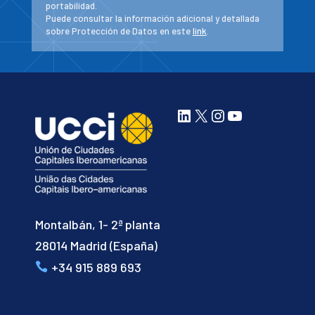
portabilidad.
Puede consultar la información adicional y detallada
sobre Protección de Datos en este
link
.
LinkedIn
X
Instagram
YouTube
Montalbán, 1- 2ª planta
28014 Madrid (España)
+34 915 889 693