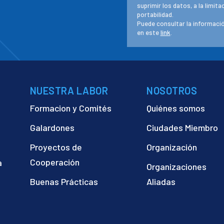
suprimir los datos, a la limit
portabilidad.
Puede consultar la informació
en este
link
.
NUESTRA LABOR
NOSOTROS
Formacion y Comités
Quiénes somos
Galardones
Ciudades Miembro
Proyectos de
Organización
Cooperación
a
Organizaciones
)
Buenas Prácticas
Aliadas