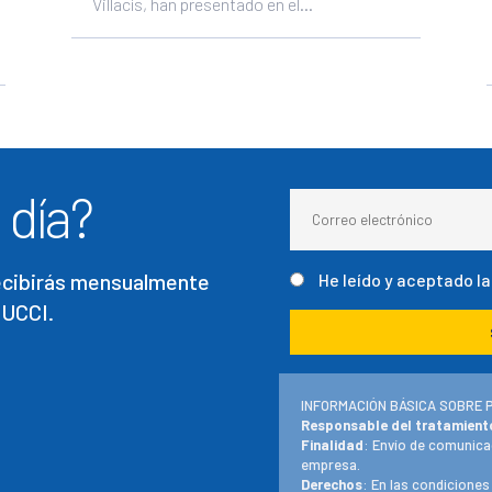
Villacís, han presentado en el...
 día?
recibirás mensualmente
He leído y aceptado l
 UCCI.
INFORMACIÓN BÁSICA SOBRE 
Responsable del tratamient
Finalidad
: Envío de comunica
empresa.
Derechos
: En las condiciones