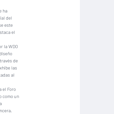
e ha
ial del
se este
staca el
por la WDO
 diseño
 través de
xhibe las
tadas al
a el Foro
ño como un
a
ancera,