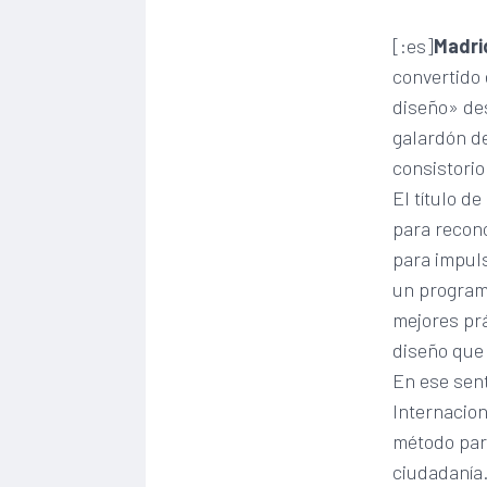
[:es]
Madri
convertido 
diseño» de
galardón d
consistori
El título d
para recono
para impuls
un program
mejores prá
diseño que 
En ese sent
Internacion
método para
ciudadanía.