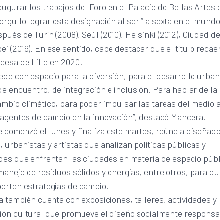
naugurar los trabajos del Foro en el Palacio de Bellas Artes 
orgullo lograr esta designación al ser “la sexta en el mund
spués de Turín (2008), Seúl (2010), Helsinki (2012), Ciudad d
ipei (2016). En ese sentido, cabe destacar que el título recae
cesa de Lille en 2020.
ede con espacio para la diversión, para el desarrollo urban
e encuentro, de integración e inclusión. Para hablar de la
ambio climático, para poder impulsar las tareas del medio 
 agentes de cambio en la innovación”, destacó Mancera.
e comenzó el lunes y finaliza este martes, reúne a diseñad
, urbanistas y artistas que analizan políticas públicas y
des que enfrentan las ciudades en materia de espacio públ
manejo de residuos sólidos y energías, entre otros, para qu
porten estrategias de cambio.
 también cuenta con exposiciones, talleres, actividades y
ión cultural que promueve el diseño socialmente responsab