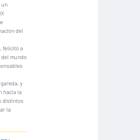
e un
MX
de
mación del
felicitó a
s del mundo
sponsables
igareda, y
n hacia la
 distintos
ar la