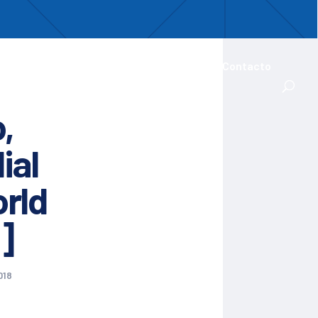
uentro
ades Iberoamericanas
Actualidad
Contacto
,
ial
orld
]
018