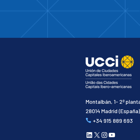
Montalbán, 1- 2ª plant
28014 Madrid (España
+34 915 889 693
LinkedIn
X
Instagram
YouTube