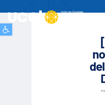
Nos
Abrir barra de herramientas
no
del
P