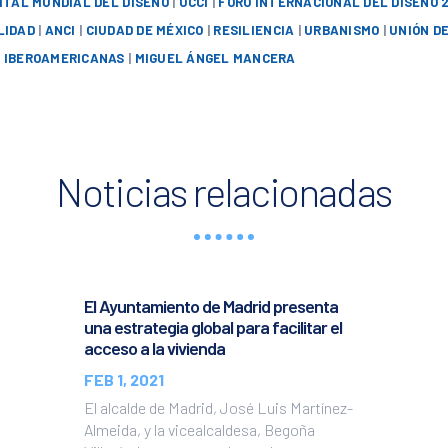
ITAL MUNDIAL DEL DISEÑO
|
UCCI
|
FORO INTERNACIONAL DEL DISEÑO 
LIDAD
|
ANCI
|
CIUDAD DE MÉXICO
|
RESILIENCIA
|
URBANISMO
|
UNIÓN D
 IBEROAMERICANAS
|
MIGUEL ÁNGEL MANCERA
Noticias relacionadas
El Ayuntamiento de Madrid presenta
una estrategia global para facilitar el
acceso a la vivienda
FEB 1, 2021
El alcalde de Madrid, José Luis Martínez-
Almeida, y la vicealcaldesa, Begoña