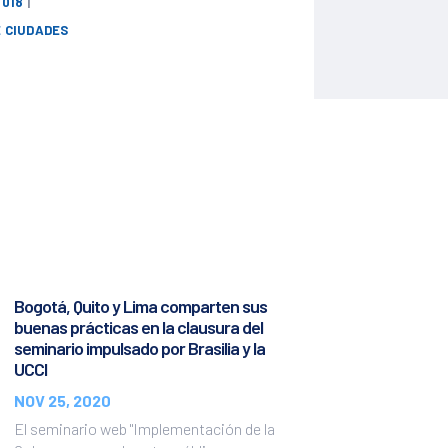
2018
|
E CIUDADES
Bogotá, Quito y Lima comparten sus
buenas prácticas en la clausura del
seminario impulsado por Brasilia y la
UCCI
NOV 25, 2020
El seminario web "Implementación de la