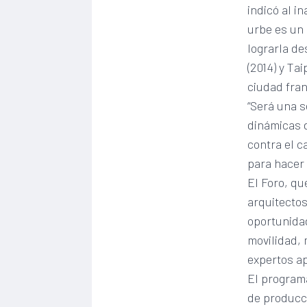
indicó al i
urbe es un 
lograrla de
(2014) y Ta
ciudad fran
“Será una s
dinámicas d
contra el c
para hacer
El Foro, qu
arquitectos
oportunida
movilidad, 
expertos a
El programa
de producc