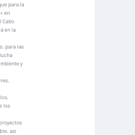
que para la
o» en
el Cabo
rá en la
o, para las
 lucha
ambiente y
ores,
ico,
e los
 proyectos
le, así