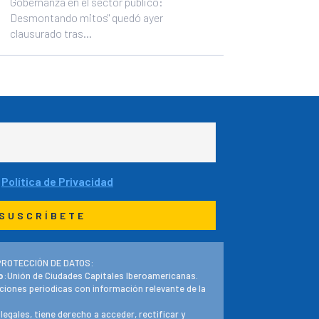
Gobernanza en el sector público:
Desmontando mitos" quedó ayer
clausurado tras...
a
Política de Privacidad
PROTECCIÓN DE DATOS:
o
:Unión de Ciudades Capitales Iberoamericanas.
ciones periodicas con información relevante de la
 legales, tiene derecho a acceder, rectificar y