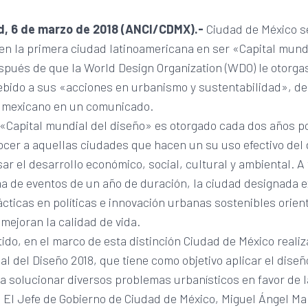
d, 6 de marzo de 2018 (ANCI/CDMX).-
Ciudad de México s
en la primera ciudad latinoamericana en ser «Capital mund
spués de que la World Design Organization (WDO) le otorga
ebido a sus «acciones en urbanismo y sustentabilidad», de
o mexicano en un comunicado.
e «Capital mundial del diseño» es otorgado cada dos años 
cer a aquellas ciudades que hacen un su uso efectivo del
ar el desarrollo económico, social, cultural y ambiental. A
a de eventos de un año de duración, la ciudad designada e
cticas en políticas e innovación urbanas sostenibles orien
mejoran la calidad de vida.
ido, en el marco de esta distinción Ciudad de México realiz
al del Diseño 2018, que tiene como objetivo aplicar el dise
 solucionar diversos problemas urbanísticos en favor de l
 El Jefe de Gobierno de Ciudad de México, Miguel Ángel M