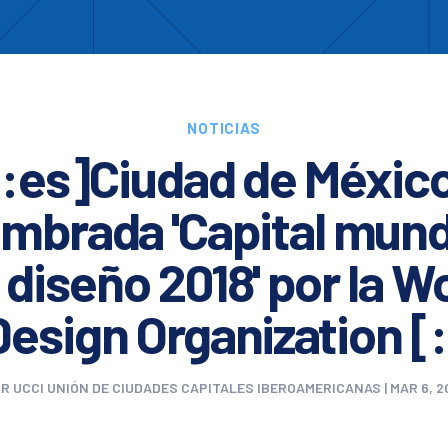
Enc
otros
Cooperación
Formación
Comités
Ciud
NOTICIAS
[:es]Ciudad de México
mbrada 'Capital mund
 diseño 2018' por la W
Design Organization [:
OR
UCCI UNIÓN DE CIUDADES CAPITALES IBEROAMERICANAS
|
MAR 6, 2