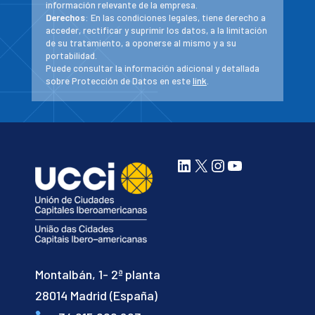
información relevante de la empresa.
Derechos
: En las condiciones legales, tiene derecho a
acceder, rectificar y suprimir los datos, a la limitación
de su tratamiento, a oponerse al mismo y a su
portabilidad.
Puede consultar la información adicional y detallada
sobre Protección de Datos en este
link
.
LinkedIn
X
Instagram
YouTube
Montalbán, 1- 2ª planta
28014 Madrid (España)