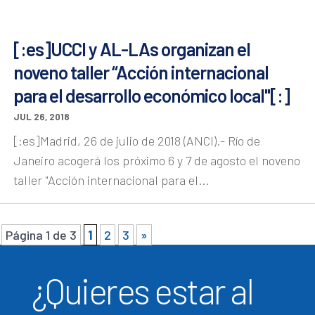
[:es]UCCI y AL-LAs organizan el
noveno taller “Acción internacional
para el desarrollo económico local"[:]
JUL 26, 2018
[:es]Madrid, 26 de julio de 2018 (ANCI).- Río de
Janeiro acogerá los próximo 6 y 7 de agosto el noveno
taller "Acción internacional para el...
Página 1 de 3
1
2
3
»
¿Quieres estar al