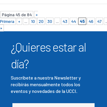
Página 45 de 84
«
Primera
«
...
10
20
30
...
43
44
45
46
47
.
»
¿Quieres estar al
día?
Suscríbete a nuestra Newsletter y
recibirás mensualmente todos los
eventos y novedades de la UCCI.