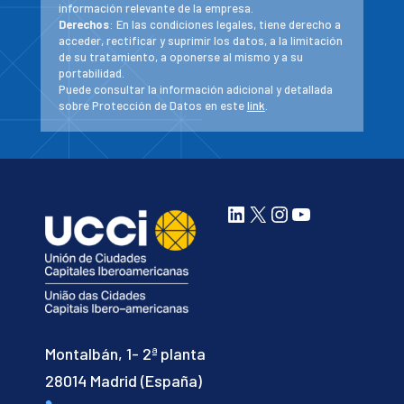
información relevante de la empresa.
Derechos
: En las condiciones legales, tiene derecho a
acceder, rectificar y suprimir los datos, a la limitación
de su tratamiento, a oponerse al mismo y a su
portabilidad.
Puede consultar la información adicional y detallada
sobre Protección de Datos en este
link
.
LinkedIn
X
Instagram
YouTube
Montalbán, 1- 2ª planta
28014 Madrid (España)