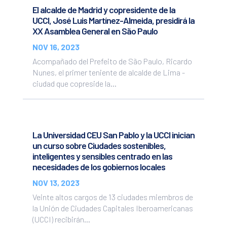
El alcalde de Madrid y copresidente de la
UCCI, José Luis Martínez-Almeida, presidirá la
XX Asamblea General en São Paulo
NOV 16, 2023
Acompañado del Prefeito de São Paulo, Ricardo
Nunes, el primer teniente de alcalde de Lima -
ciudad que copreside la...
La Universidad CEU San Pablo y la UCCI inician
un curso sobre Ciudades sostenibles,
inteligentes y sensibles centrado en las
necesidades de los gobiernos locales
NOV 13, 2023
Veinte altos cargos de 13 ciudades miembros de
la Unión de Ciudades Capitales Iberoamericanas
(UCCI) recibirán...