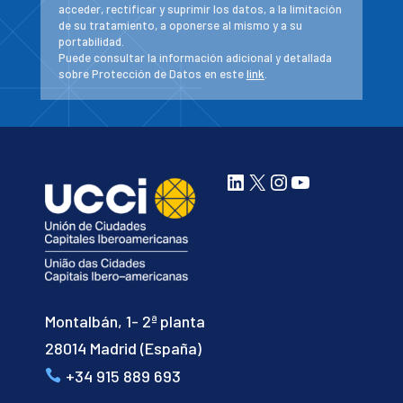
acceder, rectificar y suprimir los datos, a la limitación
de su tratamiento, a oponerse al mismo y a su
portabilidad.
Puede consultar la información adicional y detallada
sobre Protección de Datos en este
link
.
LinkedIn
X
Instagram
YouTube
Montalbán, 1- 2ª planta
28014 Madrid (España)
+34 915 889 693