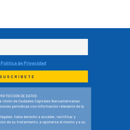
a
Política de Privacidad
PROTECCIÓN DE DATOS:
o
:Unión de Ciudades Capitales Iberoamericanas.
ciones periodicas con información relevante de la
 legales, tiene derecho a acceder, rectificar y
ación de su tratamiento, a oponerse al mismo y a su