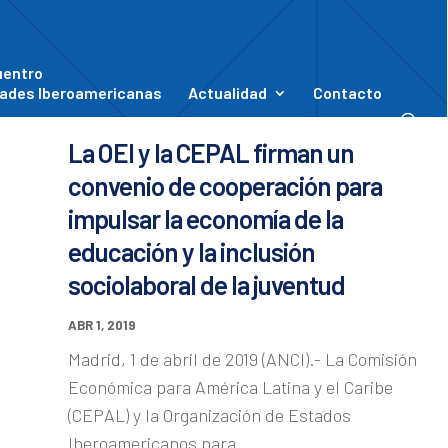
uentro
ades Iberoamericanas
Actualidad
Contacto
La OEI y la CEPAL firman un
convenio de cooperación para
impulsar la economía de la
educación y la inclusión
sociolaboral de la juventud
ABR 1, 2019
Madrid, 1 de abril de 2019 (ANCI).- La Comisión
Económica para América Latina y el Caribe
(CEPAL) y la Organización de Estados
Iberoamericanos para...