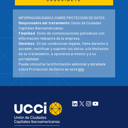
INFORMACIÓN BÁSICA SOBRE PROTECCIÓN DE DATOS:
Responsable del tratamiento
:Unión de Ciudades
Capitales Iberoamericanas.
Finalidad
: Envío de comunicaciones periodicas con
información relevante de la empresa.
Derechos
: En las condiciones legales, tiene derecho a
acceder, rectificar y suprimir los datos, a la limitación
de su tratamiento, a oponerse al mismo y a su
portabilidad.
Puede consultar la información adicional y detallada
sobre Protección de Datos en este
link
.
LinkedIn
X
Instagram
YouTube