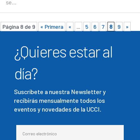
se...
Página 8 de 9
« Primera
«
...
5
6
7
8
9
»
¿Quieres estar al
día?
Suscríbete a nuestra Newsletter y
recibirás mensualmente todos los
eventos y novedades de la UCCI.