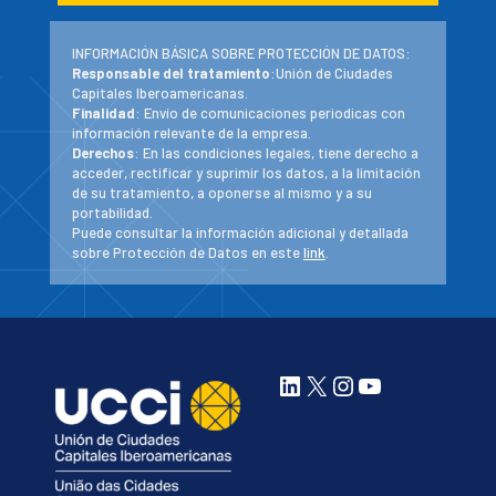
INFORMACIÓN BÁSICA SOBRE PROTECCIÓN DE DATOS:
Responsable del tratamiento
:Unión de Ciudades
Capitales Iberoamericanas.
Finalidad
: Envío de comunicaciones periodicas con
información relevante de la empresa.
Derechos
: En las condiciones legales, tiene derecho a
acceder, rectificar y suprimir los datos, a la limitación
de su tratamiento, a oponerse al mismo y a su
portabilidad.
Puede consultar la información adicional y detallada
sobre Protección de Datos en este
link
.
LinkedIn
X
Instagram
YouTube