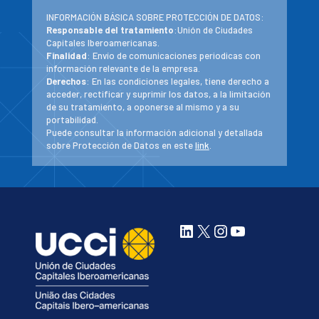
INFORMACIÓN BÁSICA SOBRE PROTECCIÓN DE DATOS:
Responsable del tratamiento
:Unión de Ciudades
Capitales Iberoamericanas.
Finalidad
: Envío de comunicaciones periodicas con
información relevante de la empresa.
Derechos
: En las condiciones legales, tiene derecho a
acceder, rectificar y suprimir los datos, a la limitación
de su tratamiento, a oponerse al mismo y a su
portabilidad.
Puede consultar la información adicional y detallada
sobre Protección de Datos en este
link
.
LinkedIn
X
Instagram
YouTube