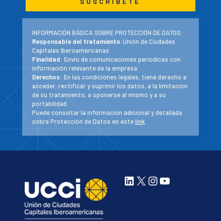
INFORMACIÓN BÁSICA SOBRE PROTECCIÓN DE DATOS:
Responsable del tratamiento
:Unión de Ciudades
Capitales Iberoamericanas.
Finalidad
: Envío de comunicaciones periodicas con
información relevante de la empresa.
Derechos
: En las condiciones legales, tiene derecho a
acceder, rectificar y suprimir los datos, a la limitación
de su tratamiento, a oponerse al mismo y a su
portabilidad.
Puede consultar la información adicional y detallada
sobre Protección de Datos en este
link
.
LinkedIn
X
Instagram
YouTube