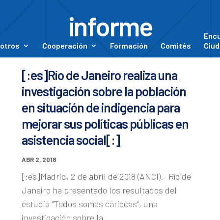
informe
Enc
otros
Cooperación
Formación
Comités
Ciud
[:es]Río de Janeiro realiza una
investigación sobre la población
en situación de indigencia para
mejorar sus políticas públicas en
asistencia social[:]
ABR 2, 2018
[:es]Madrid, 2 de abril de 2018 (ANCI).- Río de
Janeiro ha presentado los resultados del
estudio "Todos somos cariocas", una
investigación sobre la...