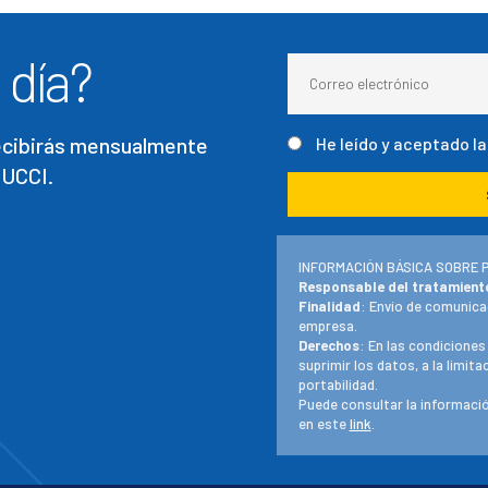
 día?
recibirás mensualmente
He leído y aceptado l
 UCCI.
INFORMACIÓN BÁSICA SOBRE 
Responsable del tratamient
Finalidad
: Envío de comunica
empresa.
Derechos
: En las condiciones
suprimir los datos, a la limit
portabilidad.
Puede consultar la informació
en este
link
.