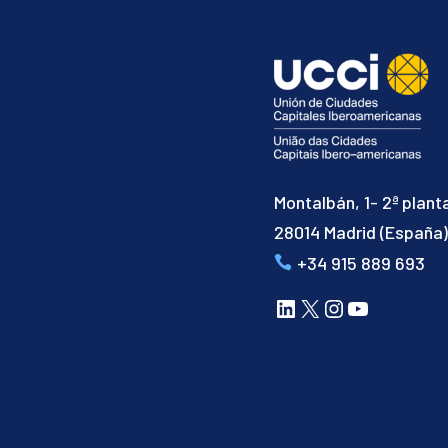
Montalbán, 1- 2ª plant
28014 Madrid (España
+34 915 889 693
LinkedIn
X
Instagram
YouTube