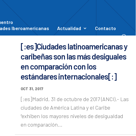
uentro
ades Iberoamericanas
Actualidad
Contacto
[:es]Ciudades latinoamericanas y
caribeñas son las más desiguales
en comparación con los
estándares internacionales[:]
OCT 31, 2017
[:es]Madrid, 31 de octubre de 2017 (ANCI).- Las
ciudades de América Latina y el Caribe
“exhiben los mayores niveles de desigualdad
en comparación...