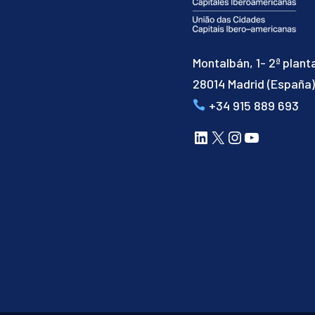
Montalbán, 1- 2ª plant
28014 Madrid (España
+34 915 889 693
LinkedIn
X
Instagram
YouTube