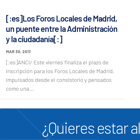
[:es]Los Foros Locales de Madrid,
un puente entre la Administración
y la ciudadanía[:]
MAR 30, 2017
[:es]ANCI/ Este viernes finaliza el plazo de
inscripción para los Foros Locales de Madrid,
impulsados desde el consistorio y pensados
como una...
¿Quieres estar al