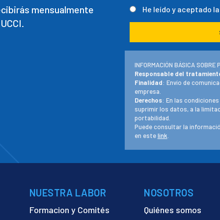
recibirás mensualmente
He leído y aceptado l
 UCCI.
INFORMACIÓN BÁSICA SOBRE 
Responsable del tratamient
Finalidad
: Envío de comunica
empresa.
Derechos
: En las condiciones
suprimir los datos, a la limit
portabilidad.
Puede consultar la informació
en este
link
.
NUESTRA LABOR
NOSOTROS
Formacion y Comités
Quiénes somos