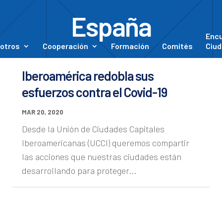
España
Enc
otros
Cooperación
Formación
Comités
Ciud
Iberoamérica redobla sus
esfuerzos contra el Covid-19
MAR 20, 2020
Desde la Unión de Ciudades Capitales
Iberoamericanas (UCCI) queremos compartir
las acciones que nuestras ciudades están
desarrollando para proteger...