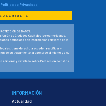
a
Política de Privacidad
PROTECCIÓN DE DATOS:
o
:Unión de Ciudades Capitales Iberoamericanas.
ciones periodicas con información relevante de la
 legales, tiene derecho a acceder, rectificar y
ación de su tratamiento, a oponerse al mismo y a su
n adicional y detallada sobre Protección de Datos
INFORMACIÓN
Actualidad