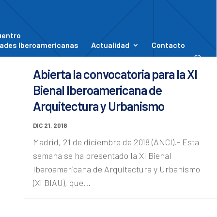
uentro
ades Iberoamericanas
Actualidad
Contacto
Abierta la convocatoria para la XI
Bienal Iberoamericana de
Arquitectura y Urbanismo
DIC 21, 2018
Madrid, 21 de diciembre de 2018 (ANCI).- Esta
semana se ha presentado la XI Bienal
Iberoamericana de Arquitectura y Urbanismo
(XI BIAU), que...