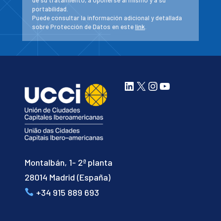
de su tratamiento, a oponerse al mismo y a su
portabilidad.
Puede consultar la información adicional y detallada
sobre Protección de Datos en este
link
.
LinkedIn
X
Instagram
YouTube
Montalbán, 1- 2ª planta
28014 Madrid (España)
+34 915 889 693