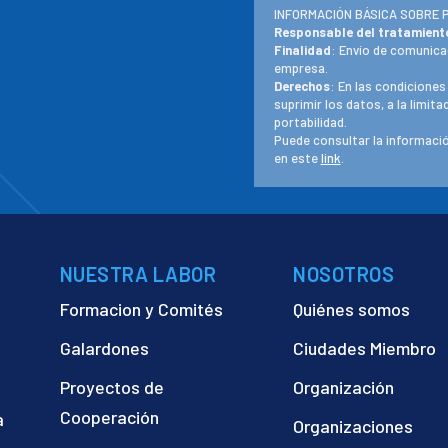
INFORMACIÓN BÁSICA SOBRE 
Responsable del tratamient
Finalidad
: Envío de comunica
empresa.
Derechos
: En las condiciones
suprimir los datos, a la limit
portabilidad.
Puede consultar la informació
en este
link
.
NUESTRA LABOR
NOSOTROS
Formacion y Comités
Quiénes somos
Galardones
Ciudades Miembro
Proyectos de
Organización
Cooperación
a
Organizaciones