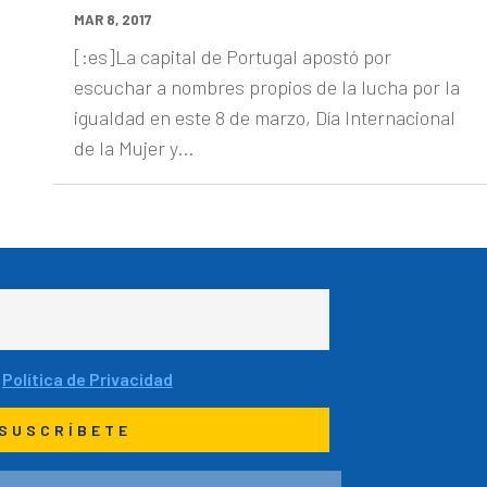
MAR 8, 2017
[:es]La capital de Portugal apostó por
escuchar a nombres propios de la lucha por la
igualdad en este 8 de marzo, Día Internacional
de la Mujer y...
a
Política de Privacidad