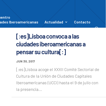
uentro
ades Iberoamericanas
Actualidad
Contacto
[:es]Lisboa convoca a las
ciudades iberoamericanas a
pensar su cultura[:]
JUN 30, 2017
[:es]Lisboa acoge el XXXII Comité Sectorial de
Cultura de la Unión de Ciudades Capitales
Iberoamericanas (UCCI) hasta el 9 de julio con
la presencia...