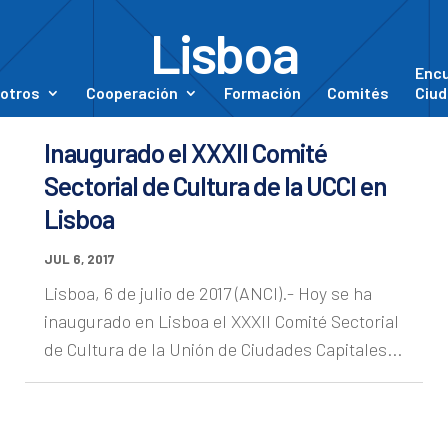
Lisboa
Enc
otros
Cooperación
Formación
Comités
Ciud
Inaugurado el XXXII Comité
Sectorial de Cultura de la UCCI en
Lisboa
JUL 6, 2017
Lisboa, 6 de julio de 2017 (ANCI).- Hoy se ha
inaugurado en Lisboa el XXXII Comité Sectorial
de Cultura de la Unión de Ciudades Capitales...