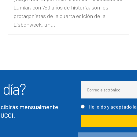
Lumiar, con 750 años de historia, son los
protagonistas de la cuarta edición de la
Lisbonweek, un...
 día?
recibirás mensualmente
He leído y aceptado l
 UCCI.