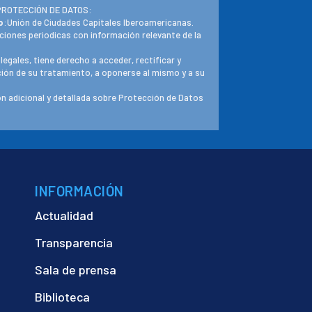
PROTECCIÓN DE DATOS:
o
:Unión de Ciudades Capitales Iberoamericanas.
ciones periodicas con información relevante de la
 legales, tiene derecho a acceder, rectificar y
ación de su tratamiento, a oponerse al mismo y a su
n adicional y detallada sobre Protección de Datos
INFORMACIÓN
Actualidad
Transparencia
Sala de prensa
Biblioteca