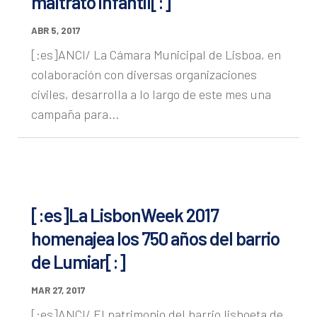
maltrato infantil[:]
ABR 5, 2017
[:es]ANCI/ La Cámara Municipal de Lisboa, en
colaboración con diversas organizaciones
civiles, desarrolla a lo largo de este mes una
campaña para...
[:es]La LisbonWeek 2017
homenajea los 750 años del barrio
de Lumiar[:]
MAR 27, 2017
[:es]ANCI/ El patrimonio del barrio lisboeta de