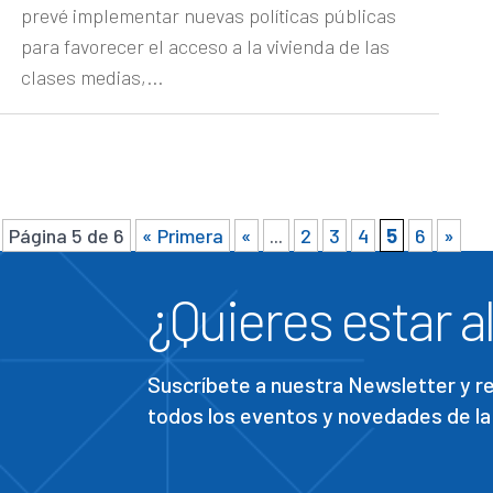
prevé implementar nuevas políticas públicas
para favorecer el acceso a la vivienda de las
clases medias,...
Página 5 de 6
« Primera
«
...
2
3
4
5
6
»
¿Quieres estar al
Suscríbete a nuestra Newsletter y 
todos los eventos y novedades de la