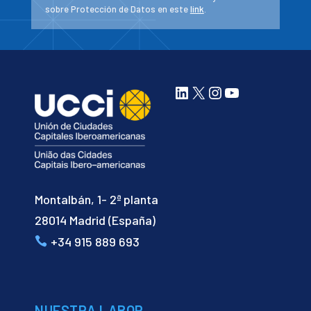
sobre Protección de Datos en este
link
.
LinkedIn
X
Instagram
YouTube
Montalbán, 1- 2ª planta
28014 Madrid (España)
+34 915 889 693
NUESTRA LABOR