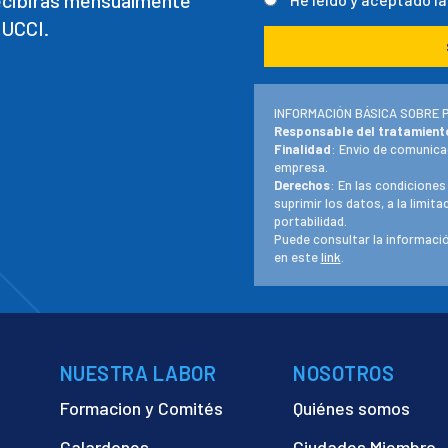
recibirás mensualmente
 UCCI.
INFORMACIÓN BÁSICA SOBRE 
Responsable del tratamient
Finalidad
: Envío de comunica
empresa.
Derechos
: En las condiciones
suprimir los datos, a la limit
portabilidad.
Puede consultar la informació
en este
link
.
NUESTRA LABOR
NOSOTROS
Formacion y Comités
Quiénes somos
Galardones
Ciudades Miembro