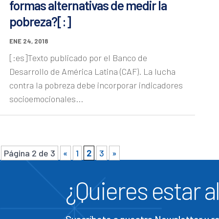
formas alternativas de medir la
pobreza?[:]
ENE 24, 2018
[:es]Texto publicado por el Banco de
Desarrollo de América Latina (CAF). La lucha
contra la pobreza debe incorporar indicadores
socioemocionales...
Página 2 de 3
«
1
2
3
»
¿Quieres estar al