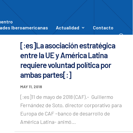
uentro
ades Iberoamericanas
Actualidad
Contacto
[:es]La asociación estratégica
entre la UE y América Latina
requiere voluntad política por
ambas partes[:]
MAY 11, 2018
[:es]11 de mayo de 2018 (CAF).- Guillermo
Fernández de Soto, director corporativo para
Europa de CAF –banco de desarrollo de
América Latina- animó...