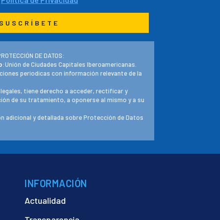
PROTECCIÓN DE DATOS:
o
:Unión de Ciudades Capitales Iberoamericanas.
ciones periodicas con información relevante de la
 legales, tiene derecho a acceder, rectificar y
ación de su tratamiento, a oponerse al mismo y a su
n adicional y detallada sobre Protección de Datos
INFORMACIÓN
Actualidad
Transparencia