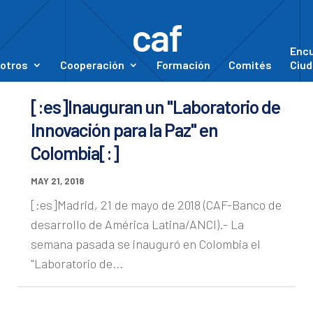
caf
Enc
otros
Cooperación
Formación
Comités
Ciud
[:es]Inauguran un "Laboratorio de
Innovación para la Paz" en
Colombia[:]
MAY 21, 2018
[:es]Madrid, 21 de mayo de 2018 (CAF-Banco de
desarrollo de América Latina/ANCI).- La
semana pasada se inauguró en Colombia el
"Laboratorio de...