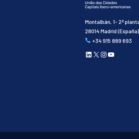
Montalbán, 1- 2ª plant
28014 Madrid (España
+34 915 889 693
LinkedIn
X
Instagram
YouTube