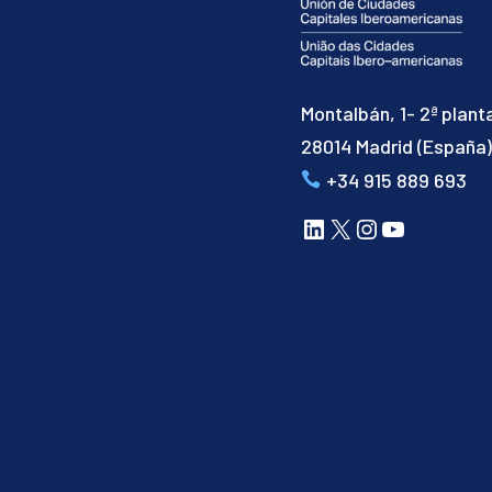
Montalbán, 1- 2ª plant
28014 Madrid (España
+34 915 889 693
LinkedIn
X
Instagram
YouTube