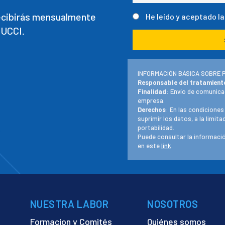
recibirás mensualmente
He leído y aceptado l
 UCCI.
INFORMACIÓN BÁSICA SOBRE 
Responsable del tratamient
Finalidad
: Envío de comunica
empresa.
Derechos
: En las condiciones
suprimir los datos, a la limit
portabilidad.
Puede consultar la informació
en este
link
.
NUESTRA LABOR
NOSOTROS
Formacion y Comités
Quiénes somos