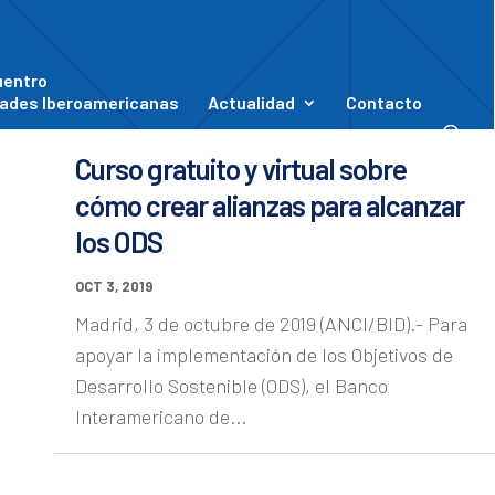
uentro
ades Iberoamericanas
Actualidad
Contacto
Curso gratuito y virtual sobre
cómo crear alianzas para alcanzar
los ODS
OCT 3, 2019
Madrid, 3 de octubre de 2019 (ANCI/BID).- Para
apoyar la implementación de los Objetivos de
Desarrollo Sostenible (ODS), el Banco
Interamericano de...