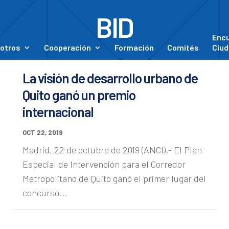
BID
Enc
otros
Cooperación
Formación
Comités
Ciud
La visión de desarrollo urbano de
Quito ganó un premio
internacional
OCT 22, 2019
Madrid, 22 de octubre de 2019 (ANCI).- El Plan
Especial de Intervención para el Corredor
Metropolitano de Quito ganó el primer lugar del
concurso...