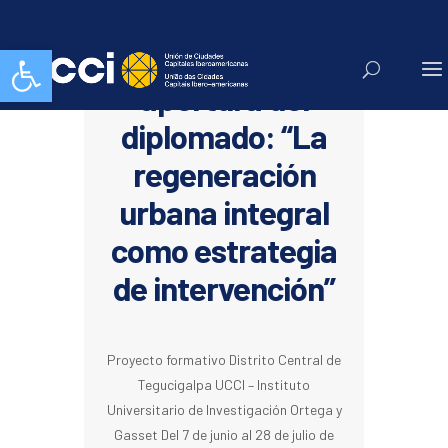
Abrir barra de herramientas
Sesión de
apertura del
diplomado: “La
regeneración
urbana integral
como estrategia
de intervención”
Proyecto formativo Distrito Central de
Tegucigalpa UCCI – Instituto
Universitario de Investigación Ortega y
Gasset Del 7 de junio al 28 de julio de