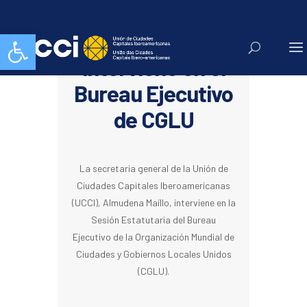
Abrir barra de herramientas
Almudena Maíllo
interviene en el
Bureau Ejecutivo
de CGLU
La secretaria general de la Unión de
Ciudades Capitales Iberoamericanas
(UCCI), Almudena Maíllo, interviene en la
Sesión Estatutaria del Bureau
Ejecutivo de la Organización Mundial de
Ciudades y Gobiernos Locales Unidos
(CGLU).