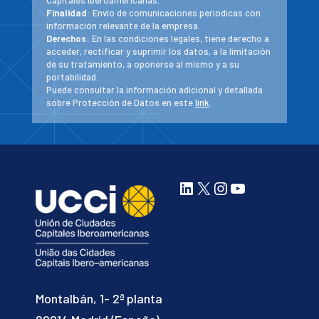
Capitales Iberoamericanas.
Finalidad
: Envío de comunicaciones periodicas con
información relevante de la empresa.
Derechos
: En las condiciones legales, tiene derecho a
acceder, rectificar y suprimir los datos, a la limitación
de su tratamiento, a oponerse al mismo y a su
portabilidad.
Puede consultar la información adicional y detallada
sobre Protección de Datos en este
link
.
LinkedIn
X
Instagram
YouTube
Montalbán, 1- 2ª planta