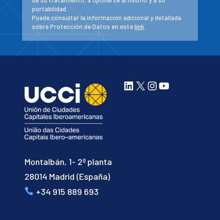
de su tratamiento, a oponerse al mismo y a su
portabilidad.
Puede consultar la información adicional y detallada
sobre Protección de Datos en este
link
.
LinkedIn
X
Instagram
YouTube
Montalbán, 1- 2ª planta
28014 Madrid (España)
+34 915 889 693