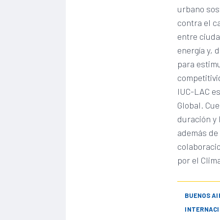
urbano sos
contra el c
entre ciuda
energía y, 
para estimu
competitivi
IUC-LAC es 
Global. Cue
duración y 
además de 2
colaboracio
por el Clim
BUENOS AI
INTERNACI