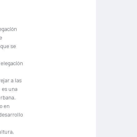
egación
e
 que se
delegación
jar a las
, es una
urbana.
mo en
desarrollo
ltura,