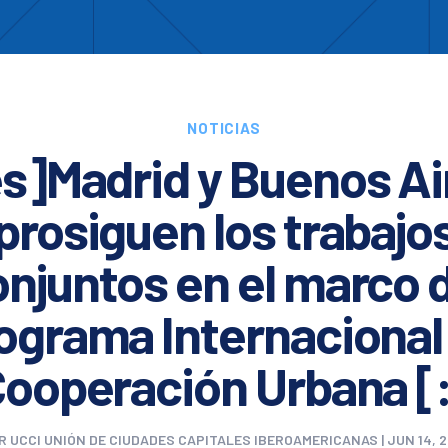
Enc
otros
Cooperación
Formación
Comités
Ciud
NOTICIAS
es]Madrid y Buenos Ai
prosiguen los trabajo
njuntos en el marco 
ograma Internacional
ooperación Urbana [
R
UCCI UNIÓN DE CIUDADES CAPITALES IBEROAMERICANAS
|
JUN 14, 2