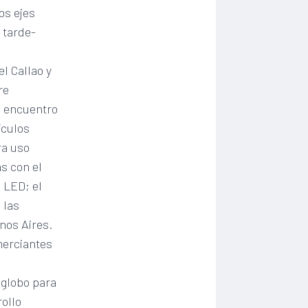
os ejes
 tarde-
l Callao y
re
de encuentro
ículos
ra uso
as con el
 LED; el
 las
nos Aires.
merciantes
 globo para
ollo