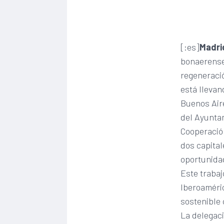
[:es]
Madrid
bonaerense 
regeneració
está llevan
Buenos Aire
del Ayunta
Cooperació
dos capital
oportunida
Este trabaj
Iberoaméri
sostenible
La delegac