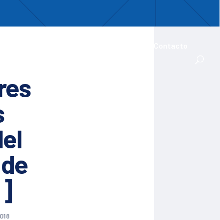
uentro
ades Iberoamericanas
Actualidad
Contacto
res
s
del
 de
:]
018