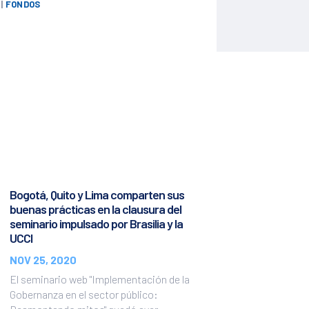
|
FONDOS
Bogotá, Quito y Lima comparten sus
buenas prácticas en la clausura del
seminario impulsado por Brasilia y la
UCCI
NOV 25, 2020
El seminario web "Implementación de la
Gobernanza en el sector público: