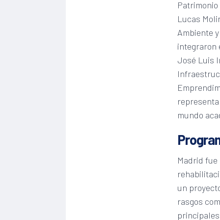
Patrimonio
Lucas Molin
Ambiente y 
integraron 
José Luis I
Infraestruc
Emprendimi
representan
mundo aca
Program
Madrid fue 
rehabilitac
un proyecto
rasgos comu
principales