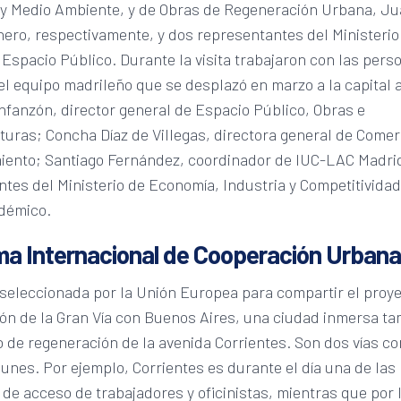
 y Medio Ambiente, y de Obras de Regeneración Urbana, Ju
ero, respectivamente, y dos representantes del Ministerio
Espacio Público. Durante la visita trabajaron con las pers
el equipo madrileño que se desplazó en marzo a la capital 
nfanzón, director general de Espacio Público, Obras e
turas; Concha Díaz de Villegas, directora general de Comer
ento; Santiago Fernández, coordinador de IUC-LAC Madrid
tes del Ministerio de Economía, Industria y Competitividad
démico.
a Internacional de Cooperación Urbana
seleccionada por la Unión Europea para compartir el proy
ión de la Gran Vía con Buenos Aires, una ciudad inmersa t
 de regeneración de la avenida Corrientes. Son dos vías 
nes. Por ejemplo, Corrientes es durante el día una de las
 de acceso de trabajadores y oficinistas, mientras que por