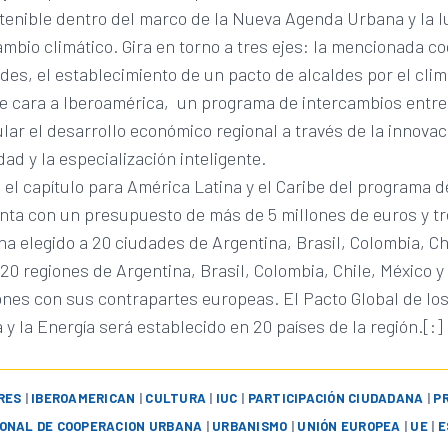
tenible dentro del marco de la Nueva Agenda Urbana y la 
ambio climático. Gira en torno a tres ejes: la mencionada c
des, el establecimiento de un pacto de alcaldes por el clim
de cara a Iberoamérica, un programa de intercambios entre
lar el desarrollo económico regional a través de la innovac
dad y la especialización inteligente.
el capítulo para América Latina y el Caribe del programa d
nta con un presupuesto de más de 5 millones de euros y t
ha elegido a 20 ciudades de Argentina, Brasil, Colombia, Ch
0 regiones de Argentina, Brasil, Colombia, Chile, México y
nes con sus contrapartes europeas. El Pacto Global de los
a y la Energía será establecido en 20 países de la región.[:]
RES
|
IBEROAMERICAN
|
CULTURA
|
IUC
|
PARTICIPACIÓN CIUDADANA
|
P
ONAL DE COOPERACION URBANA
|
URBANISMO
|
UNIÓN EUROPEA
|
UE
|
E