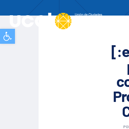
Nos
Abrir barra de herramientas
[:
co
Pr
C
PO