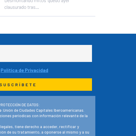
Desmontando mitos" quedó ayer
clausurado tras...
a
Política de Privacidad
PROTECCIÓN DE DATOS:
o
:Unión de Ciudades Capitales Iberoamericanas.
ciones periodicas con información relevante de la
 legales, tiene derecho a acceder, rectificar y
ación de su tratamiento, a oponerse al mismo y a su