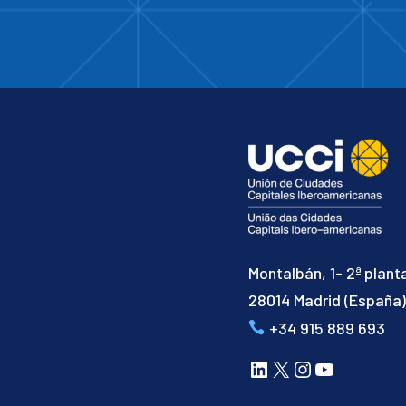
Montalbán, 1- 2ª plant
28014 Madrid (España
+34 915 889 693
LinkedIn
X
Instagram
YouTube