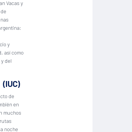
an Vacas y
 de
onas
argentina:
cio y
, así como
 y del
 (IUC)
ecto de
ambién en
con muchos
 rutas
 la noche