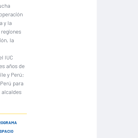
lucha
ooperación
a y la
 regiones
ión, la
el IUC
res años de
ile y Perú;
 Perú para
 alcaldes
ROGRAMA
SPACIO