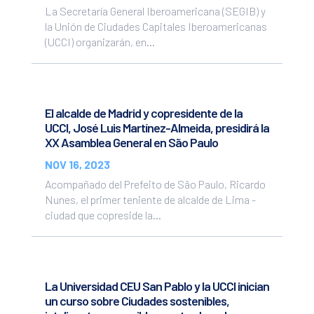
La Secretaría General Iberoamericana (SEGIB) y
la Unión de Ciudades Capitales Iberoamericanas
(UCCI) organizarán, en...
El alcalde de Madrid y copresidente de la
UCCI, José Luis Martínez-Almeida, presidirá la
XX Asamblea General en São Paulo
NOV 16, 2023
Acompañado del Prefeito de São Paulo, Ricardo
Nunes, el primer teniente de alcalde de Lima -
ciudad que copreside la...
La Universidad CEU San Pablo y la UCCI inician
un curso sobre Ciudades sostenibles,