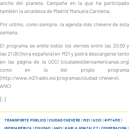
ancho del planeta. Campaña en la que ha participado
también la alcaldesa de Madrid Manuela Carmena.
Por último, como siempre, la agenda más chévere de esta
semana.
El programa se emite todos los viernes entre las 20.00 y
las 21.00 (hora española) en M21 y podrá descargarse tanto
en las página de la UCCI (ciudadesiberoamericanas.org)
como en la del propio programa
(http://www.m21radio.es/programas/ciudad-chevere).
ANCI
[:]
TRANSPORTE PÚBLICO
|
CIUDAD CHEVERE
|
M21
|
UCCI
|
#PT4ME
|
IBEROAMÉRICA
|
EQUIDAD
|
ANCI
|
KARLA GONZALEZ
|
COOPERACIÓN
|