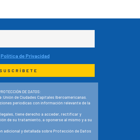
a
Política de Privacidad
PROTECCIÓN DE DATOS:
o
:Unión de Ciudades Capitales Iberoamericanas.
ciones periodicas con información relevante de la
 legales, tiene derecho a acceder, rectificar y
ación de su tratamiento, a oponerse al mismo y a su
n adicional y detallada sobre Protección de Datos