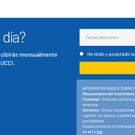
 día?
recibirás mensualmente
He leído y aceptado l
 UCCI.
INFORMACIÓN BÁSICA SOBRE 
Responsable del tratamient
Finalidad
: Envío de comunica
empresa.
Derechos
: En las condiciones
suprimir los datos, a la limit
portabilidad.
Puede consultar la informació
en este
link
.