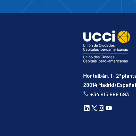
Montalbán, 1- 2ª plant
28014 Madrid (España
+34 915 889 693
LinkedIn
X
Instagram
YouTube