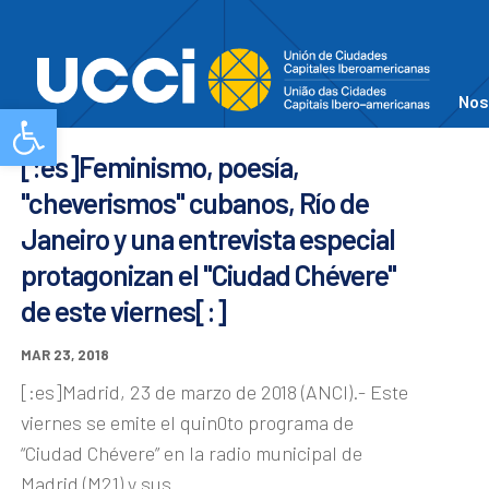
Nos
Abrir barra de herramientas
[:es]Feminismo, poesía,
"cheverismos" cubanos, Río de
Janeiro y una entrevista especial
protagonizan el "Ciudad Chévere"
de este viernes[:]
MAR 23, 2018
[:es]Madrid, 23 de marzo de 2018 (ANCI).- Este
viernes se emite el quin0to programa de
“Ciudad Chévere” en la radio municipal de
Madrid (M21) y sus...