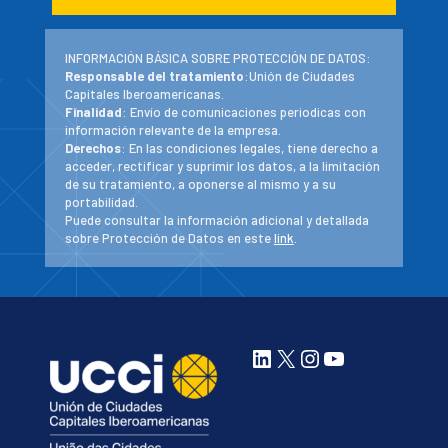
INFORMACIÓN BÁSICA SOBRE PROTECCIÓN DE DATOS:
Responsable del tratamiento
:Unión de Ciudades
Capitales Iberoamericanas.
Finalidad
: Envío de comunicaciones periodicas con
información relevante de la empresa.
Derechos
: En las condiciones legales, tiene derecho a
acceder, rectificar y suprimir los datos, a la limitación
de su tratamiento, a oponerse al mismo y a su
portabilidad.
Puede consultar la información adicional y detallada
sobre Protección de Datos en este
link
.
LinkedIn
X
Instagram
YouTube