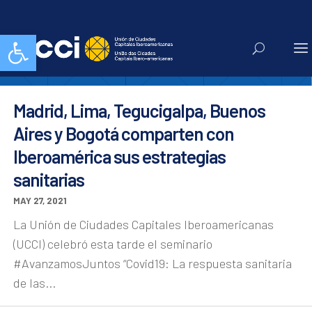
Teguc
Abrir barra de herramientas
Madrid, Lima, Tegucigalpa, Buenos
Aires y Bogotá comparten con
Iberoamérica sus estrategias
sanitarias
MAY 27, 2021
La Unión de Ciudades Capitales Iberoamericanas
(UCCI) celebró esta tarde el seminario
#AvanzamosJuntos “Covid19: La respuesta sanitaria
de las...