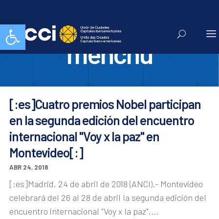
rigoberta
Abrir barra de herramientas
menchu
[:es]Cuatro premios Nobel participan
en la segunda edición del encuentro
internacional "Voy x la paz" en
Montevideo[:]
ABR 24, 2018
[:es]Madrid, 24 de abril de 2018 (ANCI).- Montevideo
celebrará del 26 al 28 de abril la segunda edición del
encuentro internacional "Voy x la paz",...