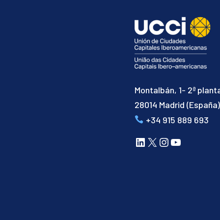
Montalbán, 1- 2ª plant
28014 Madrid (España
+34 915 889 693
LinkedIn
X
Instagram
YouTube