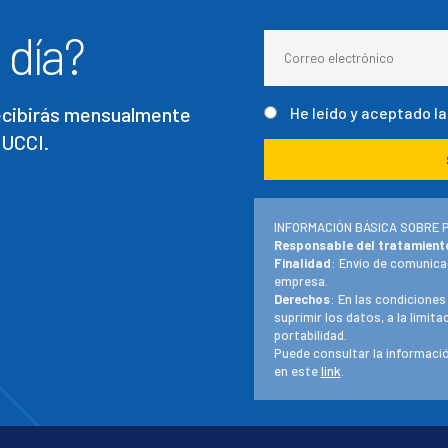
 día?
recibirás mensualmente
He leído y aceptado l
 UCCI.
INFORMACIÓN BÁSICA SOBRE 
Responsable del tratamient
Finalidad
: Envío de comunica
empresa.
Derechos
: En las condiciones
suprimir los datos, a la limit
portabilidad.
Puede consultar la informació
en este
link
.