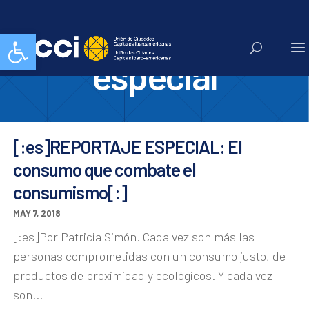
reportaje
Abrir barra de herramientas
especial
[:es]REPORTAJE ESPECIAL: El
consumo que combate el
consumismo[:]
MAY 7, 2018
[:es]Por Patricia Simón. Cada vez son más las
personas comprometidas con un consumo justo, de
productos de proximidad y ecológicos. Y cada vez
son...