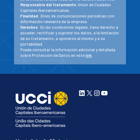
Responsable del tratamiento
:Unión de Ciudades
Capitales Iberoamericanas.
Finalidad
: Envío de comunicaciones periodicas con
información relevante de la empresa.
Derechos
: En las condiciones legales, tiene derecho a
acceder, rectificar y suprimir los datos, a la limitación
de su tratamiento, a oponerse al mismo y a su
portabilidad.
Puede consultar la información adicional y detallada
sobre Protección de Datos en este
link
.
LinkedIn
X
Instagram
YouTube