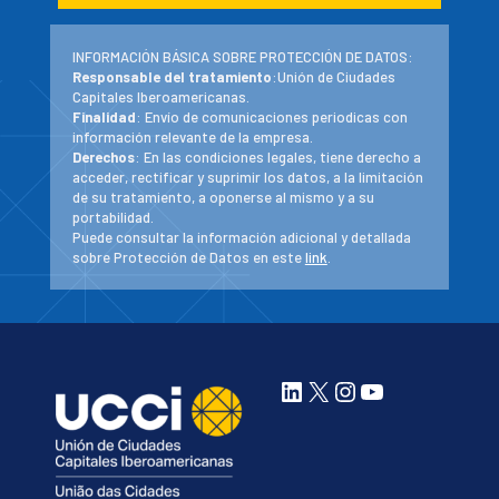
INFORMACIÓN BÁSICA SOBRE PROTECCIÓN DE DATOS:
Responsable del tratamiento
:Unión de Ciudades
Capitales Iberoamericanas.
Finalidad
: Envío de comunicaciones periodicas con
información relevante de la empresa.
Derechos
: En las condiciones legales, tiene derecho a
acceder, rectificar y suprimir los datos, a la limitación
de su tratamiento, a oponerse al mismo y a su
portabilidad.
Puede consultar la información adicional y detallada
sobre Protección de Datos en este
link
.
LinkedIn
X
Instagram
YouTube