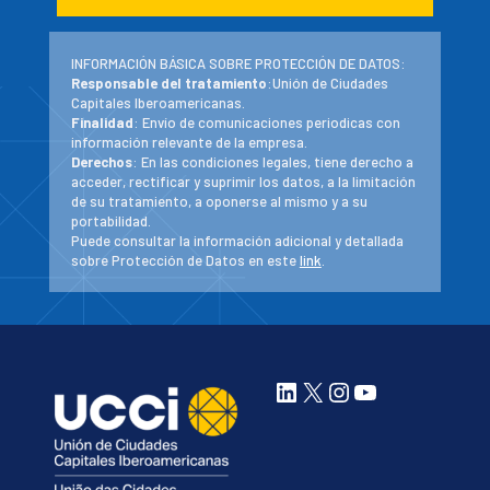
INFORMACIÓN BÁSICA SOBRE PROTECCIÓN DE DATOS:
Responsable del tratamiento
:Unión de Ciudades
Capitales Iberoamericanas.
Finalidad
: Envío de comunicaciones periodicas con
información relevante de la empresa.
Derechos
: En las condiciones legales, tiene derecho a
acceder, rectificar y suprimir los datos, a la limitación
de su tratamiento, a oponerse al mismo y a su
portabilidad.
Puede consultar la información adicional y detallada
sobre Protección de Datos en este
link
.
LinkedIn
X
Instagram
YouTube