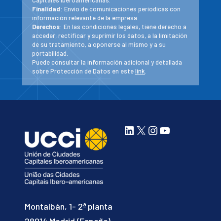
Finalidad
: Envío de comunicaciones periodicas con
información relevante de la empresa.
Derechos
: En las condiciones legales, tiene derecho a
acceder, rectificar y suprimir los datos, a la limitación
de su tratamiento, a oponerse al mismo y a su
portabilidad.
Puede consultar la información adicional y detallada
sobre Protección de Datos en este
link
.
LinkedIn
X
Instagram
YouTube
Montalbán, 1- 2ª planta