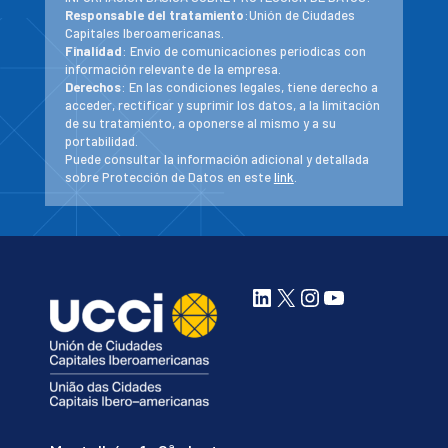
Responsable del tratamiento
:Unión de Ciudades
Capitales Iberoamericanas.
Finalidad
: Envío de comunicaciones periodicas con
información relevante de la empresa.
Derechos
: En las condiciones legales, tiene derecho a
acceder, rectificar y suprimir los datos, a la limitación
de su tratamiento, a oponerse al mismo y a su
portabilidad.
Puede consultar la información adicional y detallada
sobre Protección de Datos en este
link
.
LinkedIn
X
Instagram
YouTube