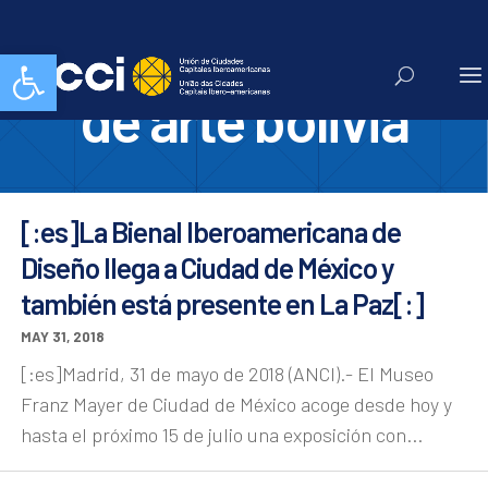
museo nacional
Abrir barra de herramientas
de arte bolivia
[:es]La Bienal Iberoamericana de
Diseño llega a Ciudad de México y
también está presente en La Paz[:]
MAY 31, 2018
[:es]Madrid, 31 de mayo de 2018 (ANCI).- El Museo
Franz Mayer de Ciudad de México acoge desde hoy y
hasta el próximo 15 de julio una exposición con...