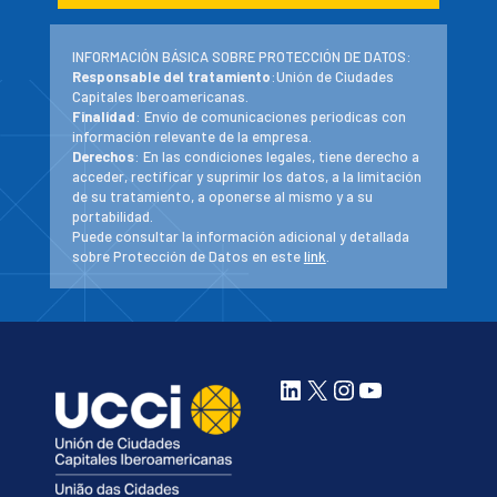
INFORMACIÓN BÁSICA SOBRE PROTECCIÓN DE DATOS:
Responsable del tratamiento
:Unión de Ciudades
Capitales Iberoamericanas.
Finalidad
: Envío de comunicaciones periodicas con
información relevante de la empresa.
Derechos
: En las condiciones legales, tiene derecho a
acceder, rectificar y suprimir los datos, a la limitación
de su tratamiento, a oponerse al mismo y a su
portabilidad.
Puede consultar la información adicional y detallada
sobre Protección de Datos en este
link
.
LinkedIn
X
Instagram
YouTube