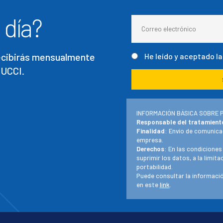
 día?
recibirás mensualmente
He leído y aceptado l
 UCCI.
INFORMACIÓN BÁSICA SOBRE 
Responsable del tratamient
Finalidad
: Envío de comunica
empresa.
Derechos
: En las condiciones
suprimir los datos, a la limit
portabilidad.
Puede consultar la informació
en este
link
.