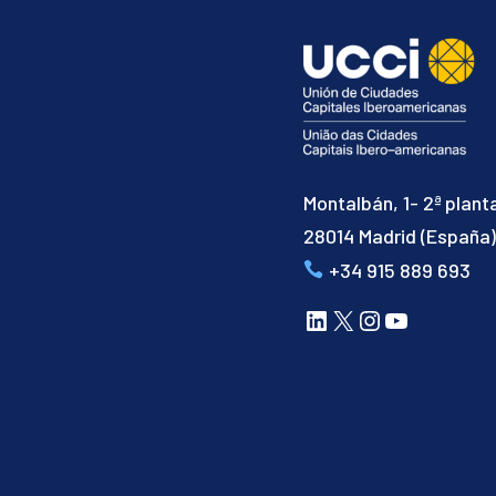
Montalbán, 1- 2ª plant
28014 Madrid (España
+34 915 889 693
LinkedIn
X
Instagram
YouTube