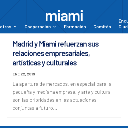
miami
Enc
otros
Cooperación
Formación
Comités
Ciud
Madrid y Miami refuerzan sus
relaciones empresariales,
artísticas y culturales
ENE 22, 2019
La apertura de mercados, en especial para la
pequeña y mediana empresa, y arte y cultura
son las prioridades en las actuaciones
conjuntas a futuro...