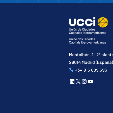
Montalbán, 1- 2ª plant
28014 Madrid (España
+34 915 889 693
LinkedIn
X
Instagram
YouTube