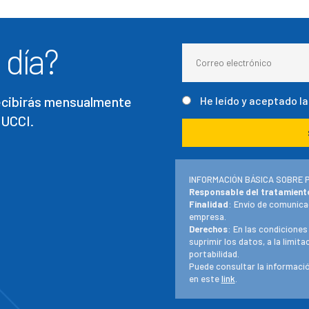
 día?
recibirás mensualmente
He leído y aceptado l
 UCCI.
INFORMACIÓN BÁSICA SOBRE 
Responsable del tratamient
Finalidad
: Envío de comunica
empresa.
Derechos
: En las condiciones
suprimir los datos, a la limit
portabilidad.
Puede consultar la informació
en este
link
.