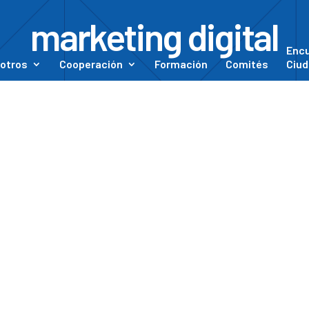
marketing digital
Enc
otros
Cooperación
Formación
Comités
Ciud