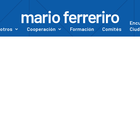
mario ferreriro
Enc
otros
Cooperación
Formación
Comités
Ciud