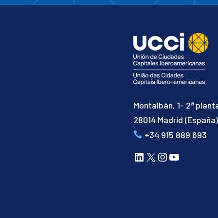
Montalbán, 1- 2ª plant
28014 Madrid (España
+34 915 889 693
LinkedIn
X
Instagram
YouTube