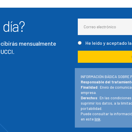
 día?
recibirás mensualmente
He leído y aceptado l
 UCCI.
INFORMACIÓN BÁSICA SOBRE 
Responsable del tratamient
Finalidad
: Envío de comunica
empresa.
Derechos
: En las condiciones
suprimir los datos, a la limit
portabilidad.
Puede consultar la informació
en este
link
.