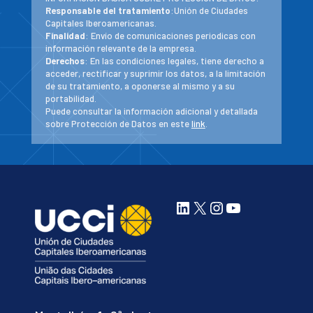
Responsable del tratamiento
:Unión de Ciudades
Capitales Iberoamericanas.
Finalidad
: Envío de comunicaciones periodicas con
información relevante de la empresa.
Derechos
: En las condiciones legales, tiene derecho a
acceder, rectificar y suprimir los datos, a la limitación
de su tratamiento, a oponerse al mismo y a su
portabilidad.
Puede consultar la información adicional y detallada
sobre Protección de Datos en este
link
.
LinkedIn
X
Instagram
YouTube