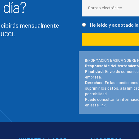
 día?
recibirás mensualmente
He leído y aceptado l
 UCCI.
INFORMACIÓN BÁSICA SOBRE 
Responsable del tratamient
Finalidad
: Envío de comunica
empresa.
Derechos
: En las condiciones
suprimir los datos, a la limit
portabilidad.
Puede consultar la informació
en este
link
.