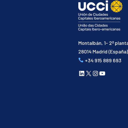
Montalbán, 1- 2ª plant
28014 Madrid (España
+34 915 889 693
LinkedIn
X
Instagram
YouTube