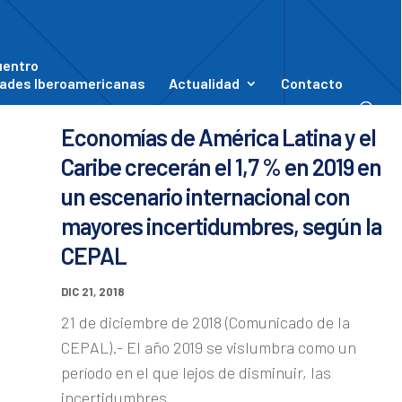
uentro
ades Iberoamericanas
Actualidad
Contacto
Economías de América Latina y el
Caribe crecerán el 1,7 % en 2019 en
un escenario internacional con
mayores incertidumbres, según la
CEPAL
DIC 21, 2018
21 de diciembre de 2018 (Comunicado de la
CEPAL).- El año 2019 se vislumbra como un
período en el que lejos de disminuir, las
incertidumbres...