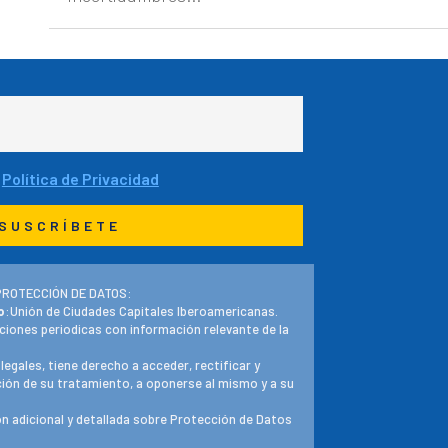
a
Política de Privacidad
PROTECCIÓN DE DATOS:
o
:Unión de Ciudades Capitales Iberoamericanas.
ciones periodicas con información relevante de la
 legales, tiene derecho a acceder, rectificar y
ación de su tratamiento, a oponerse al mismo y a su
n adicional y detallada sobre Protección de Datos