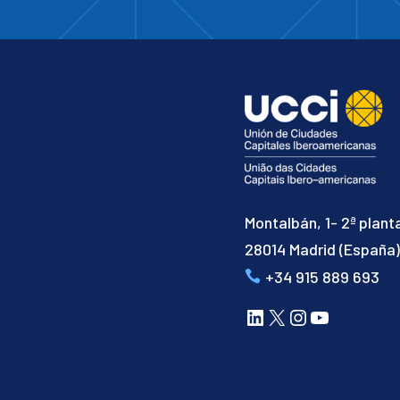
Montalbán, 1- 2ª plant
28014 Madrid (España
+34 915 889 693
LinkedIn
X
Instagram
YouTube