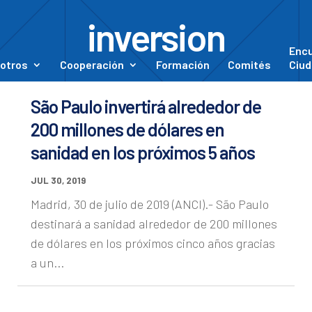
inversion
Enc
otros
Cooperación
Formación
Comités
Ciud
São Paulo invertirá alrededor de
200 millones de dólares en
sanidad en los próximos 5 años
JUL 30, 2019
Madrid, 30 de julio de 2019 (ANCI).- São Paulo
destinará a sanidad alrededor de 200 millones
de dólares en los próximos cinco años gracias
a un...