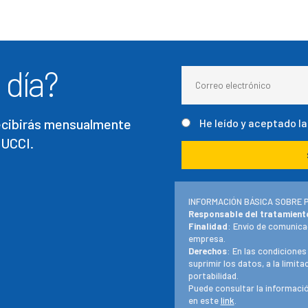
 día?
recibirás mensualmente
He leído y aceptado l
 UCCI.
INFORMACIÓN BÁSICA SOBRE 
Responsable del tratamient
Finalidad
: Envío de comunica
empresa.
Derechos
: En las condiciones
suprimir los datos, a la limit
portabilidad.
Puede consultar la informació
en este
link
.