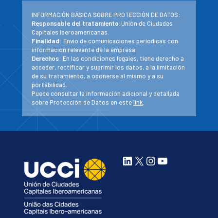
INFORMACIÓN BÁSICA SOBRE PROTECCIÓN DE DATOS:
Responsable del tratamiento
:Unión de Ciudades
Capitales Iberoamericanas.
Finalidad
: Envío de comunicaciones periodicas con
información relevante de la empresa.
Derechos
: En las condiciones legales, tiene derecho a
acceder, rectificar y suprimir los datos, a la limitación
de su tratamiento, a oponerse al mismo y a su
portabilidad.
Puede consultar la información adicional y detallada
sobre Protección de Datos en este
link
.
LinkedIn
X
Instagram
YouTube